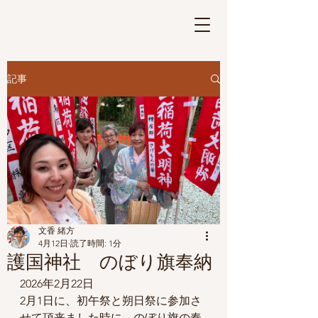
さげもんの華
Ⓡ
記事
文香 緒方
4月12日
読了時間: 1分
護国神社 のぼり旗奉納
2026年2月22日
2月1日に、初午祭と朔日祭に参加さ
せて頂来ました時に、のぼり旗の奉