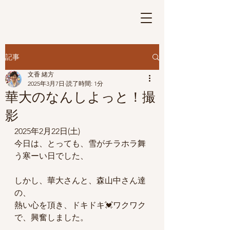
さげもんの華
Ⓡ
記事
文香 緒方
2025年3月7日
読了時間: 1分
華大のなんしよっと！撮
影
2025年2月22日(土)
今日は、とっても、雪がチラホラ舞
う寒ーい日でした、
しかし、華大さんと、森山中さん達
の、
熱い心を頂き、ドキドキ💓ワクワク
で、興奮しました。