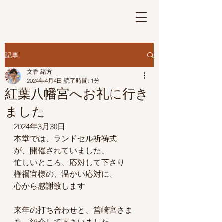
さげもんの華
Ⓡ
記事
文香 緒方
2024年4月4日
読了時間: 1分
紅葉八幡宮へお礼に行き
ました
2024年3月30日
本堂では、ランドセル祈祷式
が、開催されていました、
忙しいところ、応対して下さり
権禰宜様の、温かい応対に、
心から感謝致します
来年の打ち合わせと、筥崎宮さま
を、紹介して下さいました。