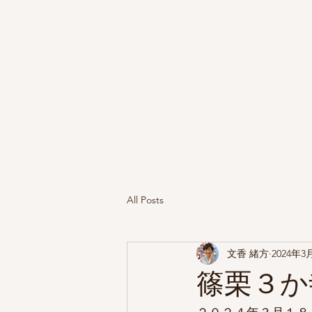
All Posts
文香 緒方
2024年3
篠栗３か