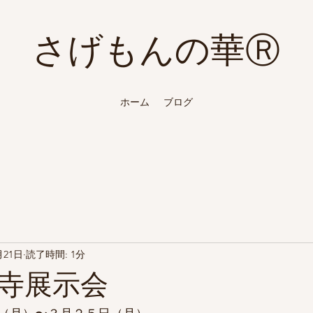
Ⓡ
さげもんの華
ホーム
ブログ
月21日
読了時間: 1分
寺展示会