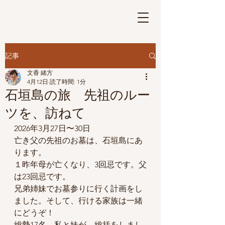
さげもんの華
Ⓡ
記事
文香 緒方
4月12日
読了時間: 1分
石垣島の旅 先祖のルー
ツを、訪ねて
2026年3月27日〜30日
亡き父の先祖のお墓は、石垣島にあ
ります。
１昨年母が亡くなり、3回忌です。父
は23回忌です。
兄弟姉妹でお墓参りに行く計画をし
ました。そして、行ける家族は一緒
にどうぞ！
総勢17名。私と妹が、総括をしまし