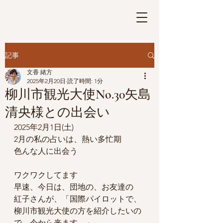
さげもんの華
Ⓡ
記事
文香 緒方
2025年2月20日
読了時間: 1分
柳川市観光大使No.30矢島
清央様との出会い
2025年2月1日(土)
2月の私の占いは、熱い多忙期
色んな人に出会う
ワクワクしてます
早速、今日は、団地の、お友達の
紅子さんが、「国際パイロットで、
柳川市観光大使の方を紹介したいの
で、今から来ます。」