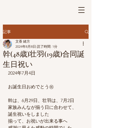
さげもんの華
Ⓡ
記事
文香 緒方
2024年8月8日
読了時間: 1分
幹(48歳)壮羽(19歳)合同誕
生日祝い
2024年7月4日
お誕生日おめでとう㊗️
幹は、6月29日、壮羽は、7月2日
家族みんなが揃う日に合わせて、
誕生祝いをしました
揃って、お祝いが出来る事へ
感謝に思えた感動の時間でした