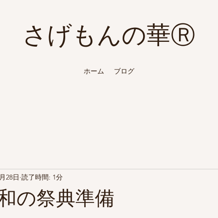
Ⓡ
さげもんの華
ホーム
ブログ
2月28日
読了時間: 1分
和の祭典準備