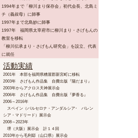
​1994年まで「柳川まり保存会」初代会長、北島ミ
チ（義叔母）に師事
​1997年まで北島妙に師事
1997年 福岡県太宰府市に柳川まり・さげもんの
教室を移転
「柳川伝承まり・さげもん研究会」を設立、代表
に就任​
​​活動実績
2001年
本部を福岡県糟屋郡新宮町に移転
2003年
さげもん作品集 自費出版『陽だまり』
2003年から
アクロス天神展示会
2006年
さげもん作品集 自費出版『夢香る』
2006～2016年
スペイン（バルセロナ・アンダルシア･ バレン
シア・マドリード）展示会
2008～2023年
堺（大阪）展示会 計１４回
2010年から
毛利邸（山口県）展示会