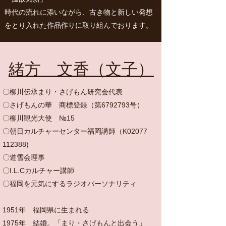
時代の流れに添いながら、古き物と新しい発想
をとり入れた作品作りに取り組んでおります。
​​緒方 文香（文子）
〇柳川伝承まり・さげもん研究会代表
〇さげもんの華 商標登録（第6792793号）
〇柳川観光大使 №15
〇朝日カルチャーセンター福岡講師（K02077
112388)
〇道雪会理事
〇I.L.Cカルチャー講師
〇福岡を元気にするラジオパーソナリティ
​​1951年 福岡県に生まれる
1975年 結婚。「まり・さげもんと出会う」