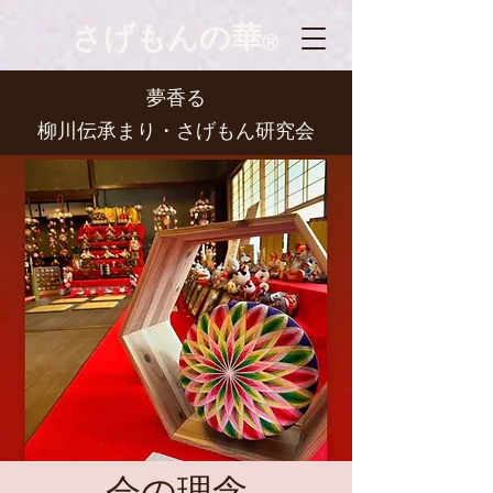
さげもんの華
Ⓡ
夢香る
柳川伝承まり・さげもん研究会
会の理念