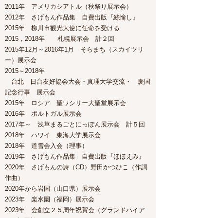
2011年
アメリカシアトル（秋祭り展示会）
2012年
さげもん作品集 自費出版『絲愉し』
2015年
柳川市観光大使に任命を受ける
2015，2018年
札幌展示会 計２回
2015年12月～2016年1月
そらまち（スカイツリ
ー）展示会
2015～2018年
台北 日台友好協会大会・真理大学交流・ 慶国
記念行事 展示会
2015年
ロシア 聖ワシリー大聖堂展示会
2016年 ポルトガル展示会
2017年～
浅草まるごとにっぽん展示会 計５回
2018年 ハワイ 東海大学展示会
2018年 道雪会入会（理事）
2019年
さげもん作品集 自費出版『ほほえみ』
2020年 さげもんの詩（CD）野田かつひこ（作詞
作曲）
2020年から
岩国（山口県）展示会
2023年 楽水園（福岡）展示会​
2023年 会創立２５周年祝賀会​（グランドハイア