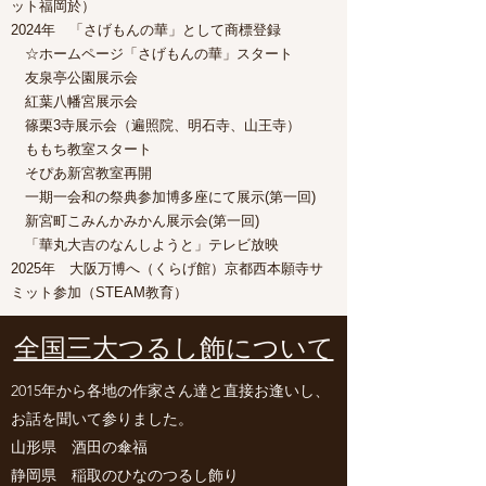
ット福岡於）
2024年 「さげもんの華」として商標登録
☆ホームページ「さげもんの華」スタート
友泉亭公園展示会
紅葉八幡宮展示会
篠栗3寺展示会（遍照院、明石寺、山王寺）
ももち教室スタート
そぴあ新宮教室再開
一期一会和の祭典参加博多座にて展示(第一回)
新宮町こみんかみかん展示会(第一回)
「華丸大吉のなんしようと」テレビ放映
​2025年 大阪万博へ（くらげ館）京都西本願寺サ
ミット参加（STEAM教育）
​​全国三大つるし飾について
2015年から各地の作家さん達と直接お逢いし、
お話を聞いて参りました。
山形県 酒田の傘福
静岡県 稲取のひなのつるし飾り