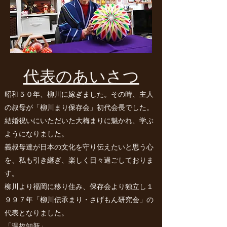
​代表のあいさつ
昭和５０年、柳川に嫁ぎました。その時、主人
の叔母が「柳川まり保存会」初代会長でした。
結婚祝いにいただいた大梅まりに魅かれ、学ぶ
ようになりました。
義叔母達が日本の文化を守り伝えたいと思う心
を、私も引き継ぎ、楽しく日々過ごしておりま
す。
柳川より福岡に移り住み、保存会より独立し１
９９７年「柳川伝承まり・さげもん研究会」の
代表となりました。
「温故知新」