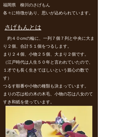
福岡県 柳川のさげもん
各々に特徴があり、思いが込められています。
さげもんとは
約４０cmの輪に、一列７個７列と中央に大ま
り２個、合計５１個をつるします。
まり２４個、小物２５個、大まり２個です。
（江戸時代は人生５０年と言われていたので、
１才でも長く生きてほしいという親心の数で
す）
つるす順番や小物の種類も決まっています。
まりの芯は松の木の木毛、小物の芯は八女のて
すき和紙を使っています。