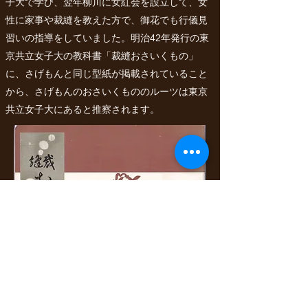
子大で学び、翌年柳川に女紅会を設立して、女
性に家事や裁縫を教えた方で、御花でも行儀見
習いの指導をしていました。明治42年発行の東
京共立女子大の教科書「裁縫おさいくもの」
に、さげもんと同じ型紙が掲載されていること
から、さげもんのおさいくもののルーツは東京
共立女子大にあると推察されます。