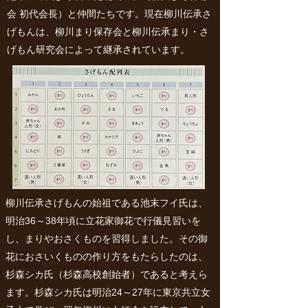
会 初代会長）と仲間たちです。現在柳川伝承さ
げもんは、柳川まり保存会と柳川伝承まり・さ
げもん研究会によって継承されています。
柳川伝承さげもんの始祖である池末フイ氏は、
明治36～38年頃に立花家御花で行儀見習いを
し、まりやおさくものを習得しました。その御
花におさいくものの作り方をもたらしたのは、
杉森シカ氏（杉森高校創始者）であると考えら
ます。杉森シカ氏は明治24～27年に東京共立女