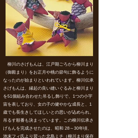
柳川のさげもんは、江戸期ごろから柳川まり
（御殿まり）をお正月や桃の節句に飾るように
なったのが始まりといわれています。柳川伝承
さげもんは、縁起の良い縫いぐるみと柳川まり
を51個組み合わせた吊るし飾りで、1つの小宇
宙を表しており、女の子の健やかな成長と、1
歳でも長生きしてほしいとの思いが込められ、
吊るす順番も決まっています。この柳川伝承さ
げもんを完成させたのは、昭和 28～30年頃、
池末フィ氏より習った北島ミチ（柳川まり保存